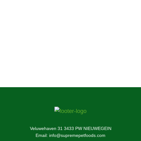
uw huisdiertje onze voeding nog niet heeft
geprobeerd, dan kunt u hier meer te weten
komen over onze onweerstaanbaar lekkere
voeding en snacks.
Informeer nu!
Veluwehaven 31 3433 PW NIEUWEGEIN
Email: info@supremepetfoods.com