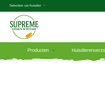
Producten
Huisdierenverzo
Products
/
Russel Rabbit Tasty Hay
Russel Rabbit 