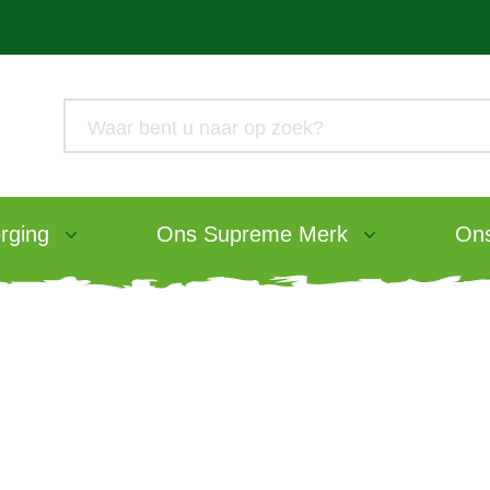
rging
Ons Supreme Merk
Ons
Tasty Hay