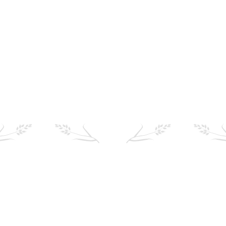
Neem product op voorraad
Bekijk product
1
2
3
…
7