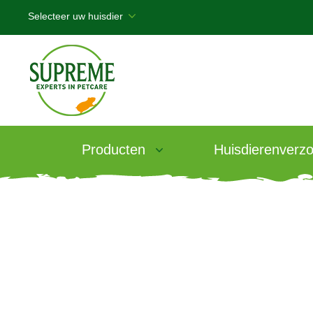
Producten
Huisdierenverzo
Products
/
Vetcare Urinary Health Rabb
Vetcare Urinar
Rabbit Food