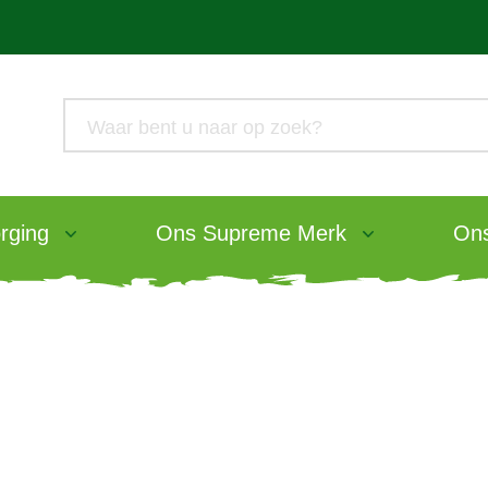
rging
Ons Supreme Merk
Ons
it Food
y Health