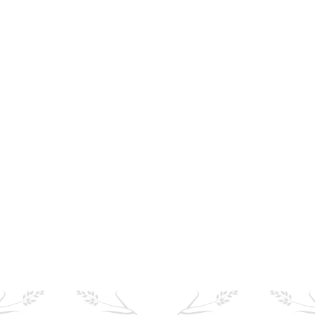
De supplementen van Science Selective Digestive
Care voor konijnen, cavia’s en chinchilla’s dragen
op natuurlijke wijze bij aan een…
Neem product op voorraad
Bekijk product