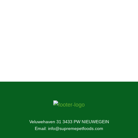
uw huisdier onze voeding nog niet heeft
geprobeerd, kunt u hier meer te weten komen
over onze onweerstaanbare lekkere voeding en
snacks voor kleine huisdieren.
Informeer nu
Veluwehaven 31 3433 PW NIEUWEGEIN
Email: info@supremepetfoods.com