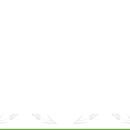
Volwassen konijntjes hebben specifieke
voedingsbehoeften. Selective Adult bevat 25% ruwe
vezels.
Neem product op voorraad
Bekijk product
1
…
11
12
13