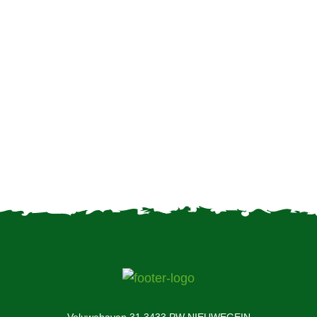
Uw konijnen beschermen
tegen RHDV2
Verzorging van konijnen in
de winter