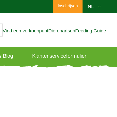
Inschrijven
Vind een verkooppunt
Dierenartsen
Feeding Guide
 Blog
Klantenserviceformulier
n