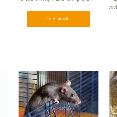
v
vee
Lees verder
w