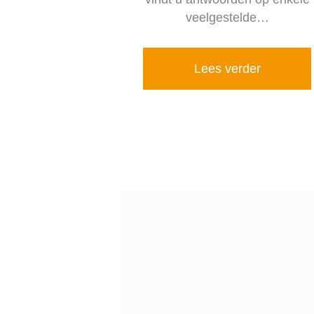
veelgestelde…
Lees verder
Veelgestelde vragen
Chinchilla’s
Op zoek naar antwoorden op u